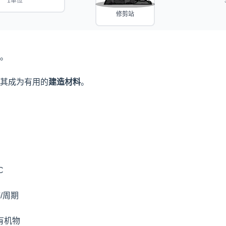
1单位
修剪站
。

其成为有用的
建造材料
。



/周期
