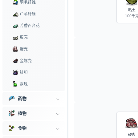
羽毛纤维
粘土
芦苇纤维
100千
芳香百合花
蛋壳
蟹壳
金螺壳
针胆
露珠
药物
植物
食物
硬肉