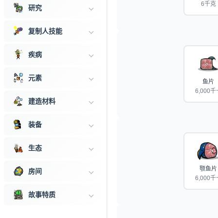
6千克
研究
复制人技能
疾病
元素
鱼片
6,000千
建造材料
装备
生态
颚鱼片
房间
6,000千
故事特质