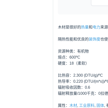
木材是很好的
热量
和
电力
来源
隔热性能和优良的
装饰度
也使
资源种类：有机物

熔点：600ºC

硬度：
18（柔软）

比热容：2.300 (DTU/g)/ºC

热导率：0.220 (DTU/(m*s))/ºC
辐射吸收因数：0.6

辐射释放量/1000千克：0拉德
属性：
木材
, 
工业原料
, 
固体