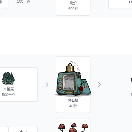
100千克
卡
1
熏炉
600秒
木蟹壳
500千克
碎石机
40秒