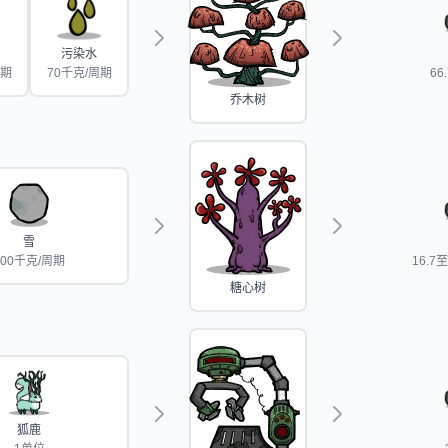
污染水
周期
70千克/周期
66
乔木树
雪
100千克/周期
16.7
糖心树
狐鹿