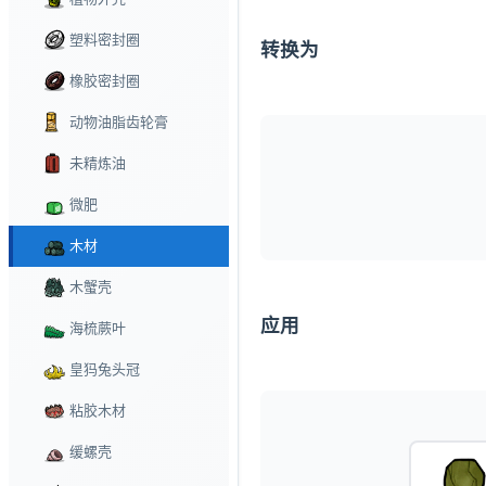
塑料密封圈
转换为
橡胶密封圈
动物油脂齿轮膏
未精炼油
微肥
木材
木蟹壳
应用
海梳蕨叶
皇犸兔头冠
粘胶木材
缓螺壳