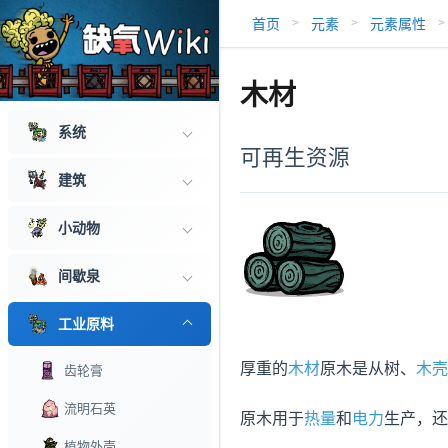
首页
元素
元素属性
>
>
>
木材
系统
可再生资源
建筑
小动物
间歇泉
工业原料
厚重的
木材
原木是从树、
木壳
齿轮膏
流明石英
原木用于
热量
和
电力
生产，还
植物外壳