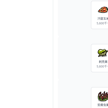
汗甜玉
5,600千
刺壳果
5,600千
贫瘠虫