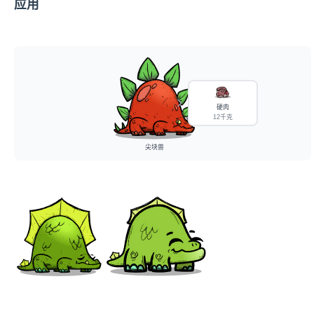
应用
硬肉
12千克
尖块兽