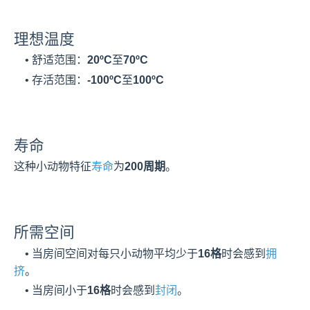
理想温度
    • 舒适范围：
20ºC
至
70ºC
    • 存活范围：
-100ºC
至
100ºC
寿命
这种小动物特征
寿命
为
200周期
。
所需空间
    • 当房间空间对每只小动物平均少于
16格
时会感到
拥
挤
。
    • 当房间小于
16格
时会感到
封闭
。