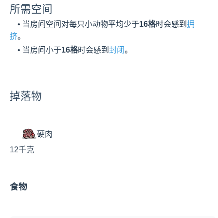
所需空间
    • 当房间空间对每只小动物平均少于
16格
时会感到
拥
挤
。
    • 当房间小于
16格
时会感到
封闭
。
掉落物
硬肉
12千克
食物