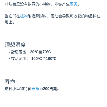
叶块兽是没有敌意的小动物，能够产生
藻类
。

当它们在
植物
附近跺脚时，震动会导致可收获的物品掉在
地上。
理想温度
    • 舒适范围：
20ºC
至
70ºC
    • 存活范围：
-100ºC
至
100ºC
寿命
这种小动物特征
寿命
为
200周期
。