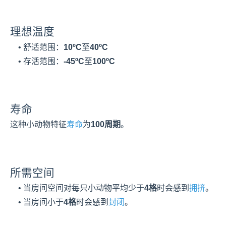
理想温度
    • 舒适范围：
10ºC
至
40ºC
    • 存活范围：
-45ºC
至
100ºC
寿命
这种小动物特征
寿命
为
100周期
。
所需空间
    • 当房间空间对每只小动物平均少于
4格
时会感到
拥挤
。
    • 当房间小于
4格
时会感到
封闭
。