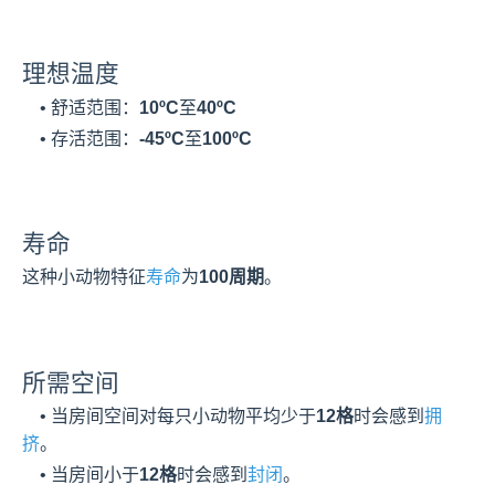
理想温度
    • 舒适范围：
10ºC
至
40ºC
    • 存活范围：
-45ºC
至
100ºC
寿命
这种小动物特征
寿命
为
100周期
。
所需空间
    • 当房间空间对每只小动物平均少于
12格
时会感到
拥
挤
。
    • 当房间小于
12格
时会感到
封闭
。