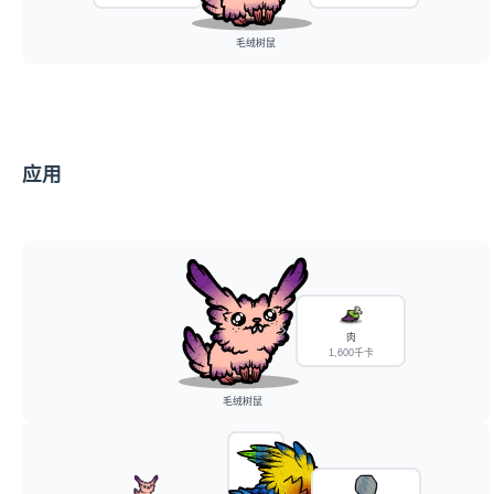
毛绒树鼠
应用
肉
1,600千卡
毛绒树鼠