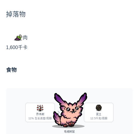
掉落物
肉
1,600千卡
食物
乔木树
泥土
11% 生长进度/周期
12.5千克/周期
毛绒树鼠