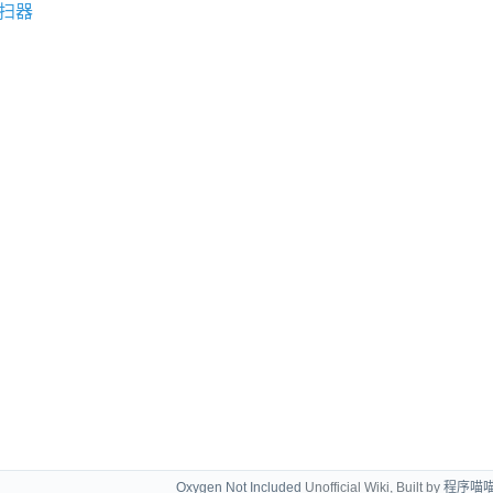
扫器
Oxygen Not Included
Unofficial Wiki, Built by
程序喵