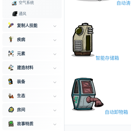
空气系统
自动清
通风
改良通风
复制人技能
高级气体流动
疾病
气压管理
元素
智能存储箱
除污
建造材料
基于液体的精炼工艺
药物学
装备
医疗设备
生态
病原体诊断
房间
自动卸物箱
靶向药物
故事特质
水管