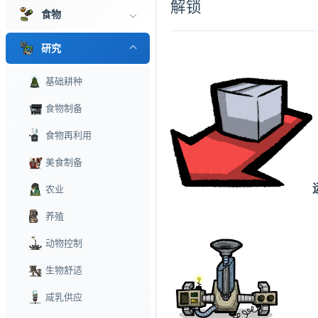
解锁
食物
研究
基础耕种
食物制备
食物再利用
美食制备
农业
养殖
动物控制
生物舒适
咸乳供应