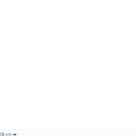
喵喵
with ❤️ .