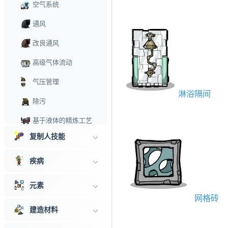
空气系统
通风
改良通风
高级气体流动
气压管理
淋浴隔间
除污
基于液体的精炼工艺
复制人技能
药物学
医疗设备
疾病
病原体诊断
元素
靶向药物
网格砖
建造材料
水管