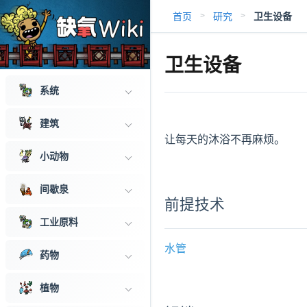
首页
研究
卫生设备
>
>
卫生设备
系统
建筑
让每天的沐浴不再麻烦。
小动物
间歇泉
前提技术
工业原料
水管
药物
植物