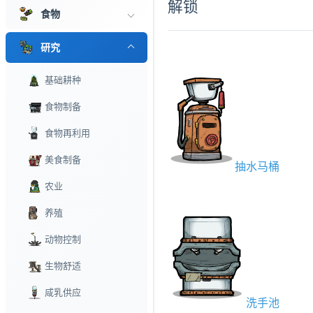
解锁
食物
研究
基础耕种
食物制备
食物再利用
美食制备
抽水马桶
农业
养殖
动物控制
生物舒适
咸乳供应
洗手池