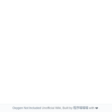
Oxygen Not Included
Unofficial Wiki, Built by
程序喵喵喵
with ❤️ .