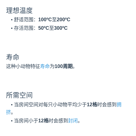
理想温度
    • 舒适范围：
100ºC
至
200ºC
    • 存活范围：
50ºC
至
300ºC
寿命
这种小动物特征
寿命
为
100周期
。
所需空间
    • 当房间空间对每只小动物平均少于
12格
时会感到
拥
挤
。
    • 当房间小于
12格
时会感到
封闭
。