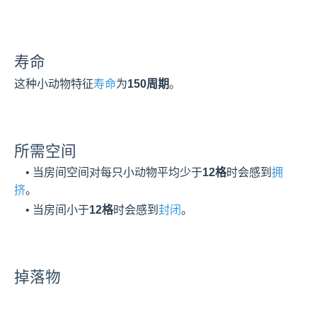
寿命
这种小动物特征
寿命
为
150周期
。
所需空间
    • 当房间空间对每只小动物平均少于
12格
时会感到
拥
挤
。
    • 当房间小于
12格
时会感到
封闭
。
掉落物