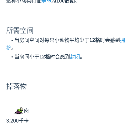
这种小动物特征
寿命
为
100周期
。
所需空间
    • 当房间空间对每只小动物平均少于
12格
时会感到
拥
挤
。
    • 当房间小于
12格
时会感到
封闭
。
掉落物
肉
3,200千卡