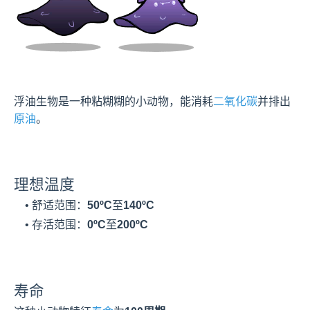
浮油生物是一种粘糊糊的小动物，能消耗
二氧化碳
并排出
原油
。
理想温度
    • 舒适范围：
50ºC
至
140ºC
    • 存活范围：
0ºC
至
200ºC
寿命