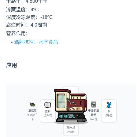
卡路里：4,800千卡
冷藏温度：4ºC

深度冷冻温度：-18ºC

腐烂时间：4.0周期
营养作用:
    • 
辐射抗性：水产食品
应用
蘑菇卷
干燥的蘑
塑料
水
6,000千
菇卷
12千克
6千克
卡
6单位
脱水机
250秒