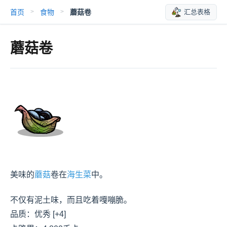
首页
食物
蘑菇卷
汇总表格
>
>
蘑菇卷
美味的
蘑菇
卷在
海生菜
中。

不仅有泥土味，而且吃着嘎嘣脆。
品质：优秀 [+4]