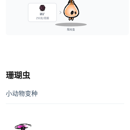
磷矿
250克/周期
阳光虫
珊瑚虫
小动物变种