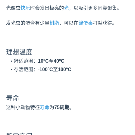
光耀虫
快乐
时会发出极亮的
光
，以吸引更多同类聚集。

发光虫的蛋含有少量
树脂
，可以在
敲蛋桌
打裂获得。
理想温度
    • 舒适范围：
10ºC
至
40ºC
    • 存活范围：
-100ºC
至
100ºC
寿命
这种小动物特征
寿命
为
75周期
。