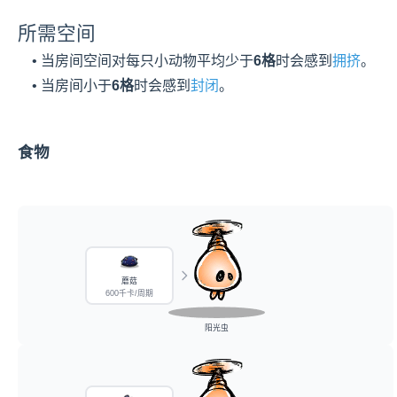
所需空间
    • 当房间空间对每只小动物平均少于
6格
时会感到
拥挤
。
    • 当房间小于
6格
时会感到
封闭
。
食物
蘑菇
600千卡/周期
阳光虫