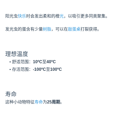
阳光虫
快乐
时会发出柔和的橙
光
，以吸引更多同类聚集。

发光虫的蛋含有少量
树脂
，可以在
敲蛋桌
打裂获得。
理想温度
    • 舒适范围：
10ºC
至
40ºC
    • 存活范围：
-100ºC
至
100ºC
寿命
这种小动物特征
寿命
为
25周期
。