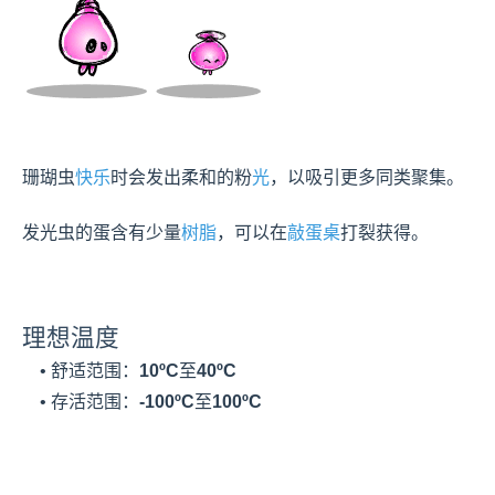
珊瑚虫
快乐
时会发出柔和的粉
光
，以吸引更多同类聚集。

发光虫的蛋含有少量
树脂
，可以在
敲蛋桌
打裂获得。
理想温度
    • 舒适范围：
10ºC
至
40ºC
    • 存活范围：
-100ºC
至
100ºC