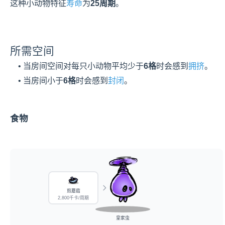
这种小动物特征
寿命
为
25周期
。
所需空间
    • 当房间空间对每只小动物平均少于
6格
时会感到
拥挤
。
    • 当房间小于
6格
时会感到
封闭
。
食物
煎蘑菇
2,800千卡/周期
皇家虫