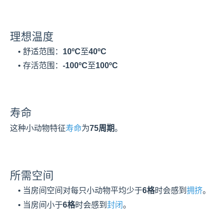
理想温度
    • 舒适范围：
10ºC
至
40ºC
    • 存活范围：
-100ºC
至
100ºC
寿命
这种小动物特征
寿命
为
75周期
。
所需空间
    • 当房间空间对每只小动物平均少于
6格
时会感到
拥挤
。
    • 当房间小于
6格
时会感到
封闭
。