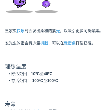
皇家虫
快乐
时会发出柔和的紫
光
，以吸引更多同类聚集。

发光虫的蛋含有少量
树脂
，可以在
敲蛋桌
打裂获得。
理想温度
    • 舒适范围：
10ºC
至
40ºC
    • 存活范围：
-100ºC
至
100ºC
寿命