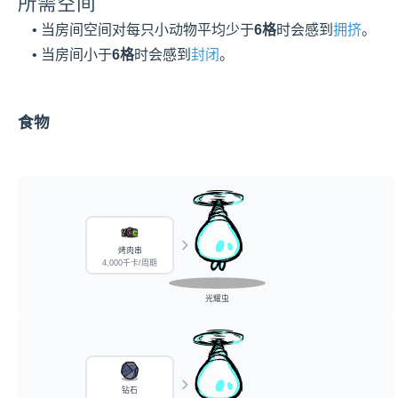
所需空间
    • 当房间空间对每只小动物平均少于
6格
时会感到
拥挤
。
    • 当房间小于
6格
时会感到
封闭
。
食物
烤肉串
4,000千卡/周期
光耀虫
钻石