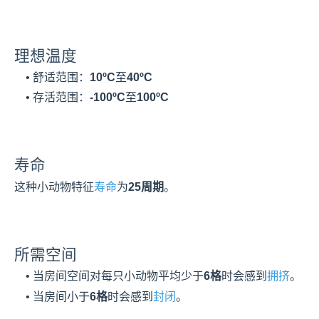
理想温度
    • 舒适范围：
10ºC
至
40ºC
    • 存活范围：
-100ºC
至
100ºC
寿命
这种小动物特征
寿命
为
25周期
。
所需空间
    • 当房间空间对每只小动物平均少于
6格
时会感到
拥挤
。
    • 当房间小于
6格
时会感到
封闭
。