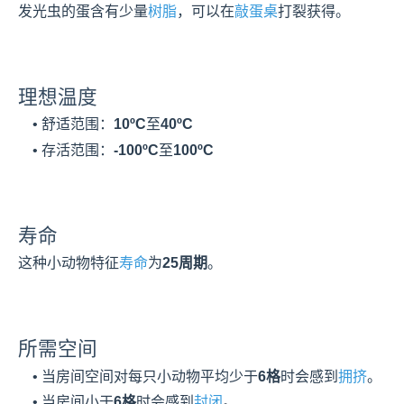
发光虫的蛋含有少量
树脂
，可以在
敲蛋桌
打裂获得。
理想温度
    • 舒适范围：
10ºC
至
40ºC
    • 存活范围：
-100ºC
至
100ºC
寿命
这种小动物特征
寿命
为
25周期
。
所需空间
    • 当房间空间对每只小动物平均少于
6格
时会感到
拥挤
。
    • 当房间小于
6格
时会感到
封闭
。