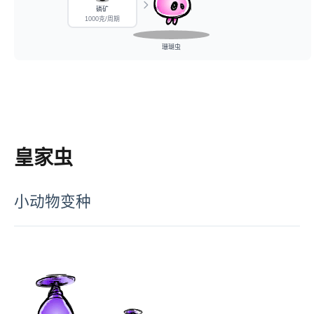
磷矿
1000克/周期
珊瑚虫
皇家虫
小动物变种