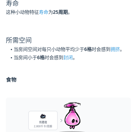
寿命
这种小动物特征
寿命
为
25周期
。
所需空间
    • 当房间空间对每只小动物平均少于
6格
时会感到
拥挤
。
    • 当房间小于
6格
时会感到
封闭
。
食物
煎蘑菇
2,800千卡/周期