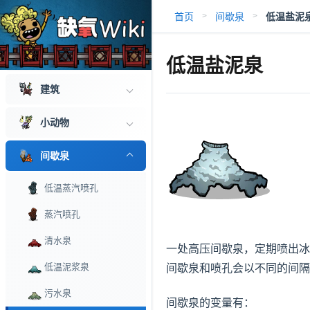
首页
间歇泉
低温盐泥
>
>
系统
低温盐泥泉
建筑
小动物
间歇泉
低温蒸汽喷孔
蒸汽喷孔
清水泉
一处高压间歇泉，定期喷出冰
低温泥浆泉
间歇泉和喷孔会以不同的间隔
污水泉
间歇泉的变量有：
