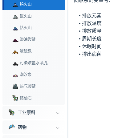
间歇泉的变量有：

钨火山
    • 排放元素 

铌火山
    • 排放温度 

钴火山
    • 排放质量 

    • 周期长度 

渗油裂缝
    • 休眠时间 

液硫泉
    • 排出病菌
污染浓盐水喷孔
潮汐泉
热气裂缝
储油石
工业原料
药物