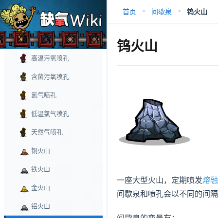
二氧化碳泉
首页
间歇泉
钨火山
>
>
二氧化碳喷孔
氢气喷孔
钨火山
高温污氧喷孔
含菌污氧喷孔
氯气喷孔
低温氯气喷孔
天然气喷孔
铜火山
铁火山
一座大型火山，定期喷发
熔融
金火山
间歇泉和喷孔会以不同的间隔
铝火山