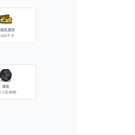
蘑菇乳蛋饼
,400千卡
煤炭
7.5克/周期