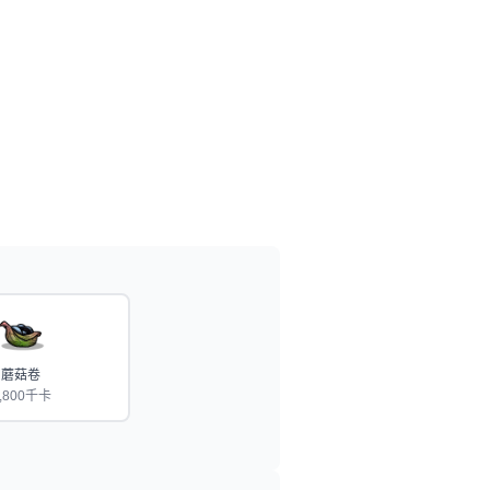
蘑菇卷
,800千卡