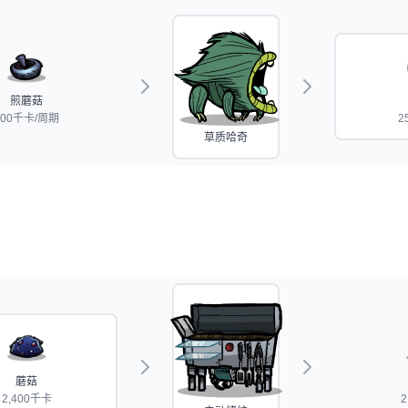
煎蘑菇
700千卡/周期
2
草质哈奇
蘑菇
2,400千卡
2