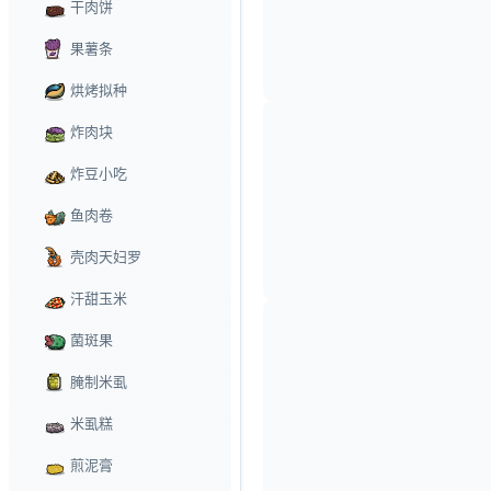
干肉饼
果薯条
烘烤拟种
炸肉块
炸豆小吃
鱼肉卷
壳肉天妇罗
汗甜玉米
菌斑果
腌制米虱
米虱糕
煎泥膏