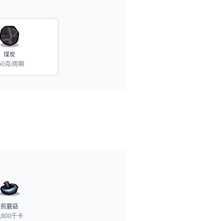
煤炭
50克/周期
煎蘑菇
,800千卡