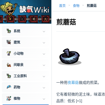
首页
食物
煎蘑菇
>
>
煎蘑菇
系统
建筑
小动物
间歇泉
工业原料
一种用
夜幕菇
做成的煎菜。

药物
它有着轻微的泥土味，味道浓
植物
品质：低劣 [+1]