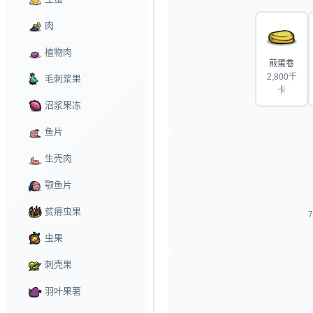
肉
植物肉
煎蛋卷
2,800千
毛刺浆果
卡
沼浆果冻
鱼片
生壳肉
颚鱼片
贫瘠虫果
虫果
刺壳果
羽叶果薯