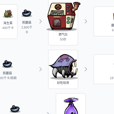
煎蘑菇
海生菜
2,800千
400千卡
6
卡
燃气灶
50秒
煎蘑菇
700千卡/周期
18
好吃哈奇