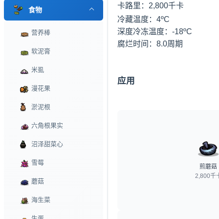
卡路里：2,800千卡
食物
冷藏温度：4ºC

深度冷冻温度：-18ºC

营养棒
腐烂时间：8.0周期
软泥膏
米虱
应用
漫花果
淤泥根
六角根果实
沼泽甜菜心
雪莓
煎蘑菇
2,800千
蘑菇
海生菜
生蛋