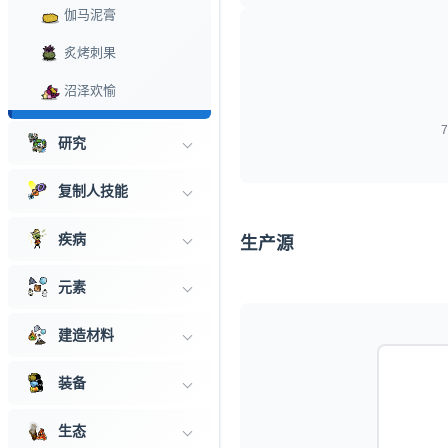
伽马泥膏
炙烤刺果
沼泽欢愉
煎蘑菇
研究
刺壳果烤串
复制人技能
冰霜面包
疾病
生产源
煎蛋卷
烤海鲜
元素
爆米花
建造材料
盐棒
装备
毛豆
生态
寿司卷