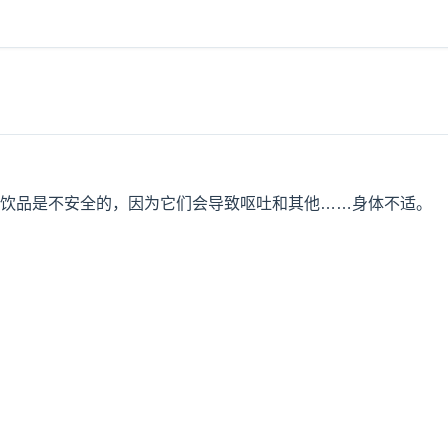
饮品是不安全的，因为它们会导致呕吐和其他……身体不适。