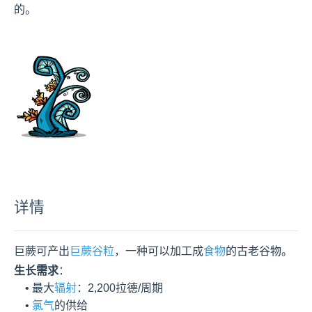
的。
详情
巨蕨可产出
巨蕨谷粒
，一种可以加工成
食物
的古老谷物。
生长需求
：

    • 最大
辐射
：2,200拉德/周期

    • 
氯气
的供给
