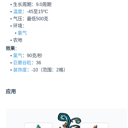
    • 生长周期：9.0周期

    • 
温度
：-45至15ºC

    • 气压：最低500克

    • 环境：

        • 
氯气
    • 农地
效果
：

    • 
氯气
：90克/秒

    • 
巨蕨谷粒
：36

    • 
装饰度
：-10（范围：2格）
应用