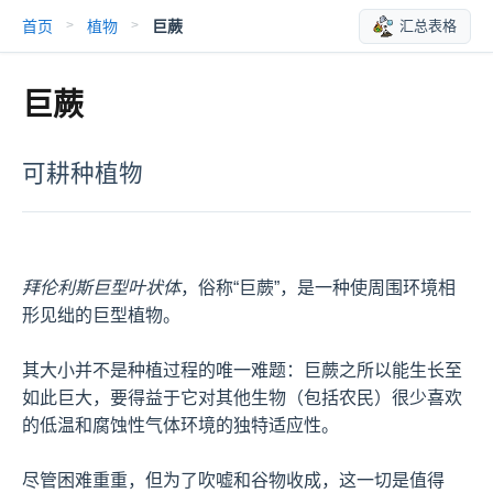
首页
植物
巨蕨
汇总表格
>
>
巨蕨
可耕种植物
拜伦利斯巨型叶状体
，俗称“巨蕨”，是一种使周围环境相
形见绌的巨型植物。

其大小并不是种植过程的唯一难题：巨蕨之所以能生长至
如此巨大，要得益于它对其他生物（包括农民）很少喜欢
的低温和腐蚀性气体环境的独特适应性。

尽管困难重重，但为了吹嘘和谷物收成，这一切是值得