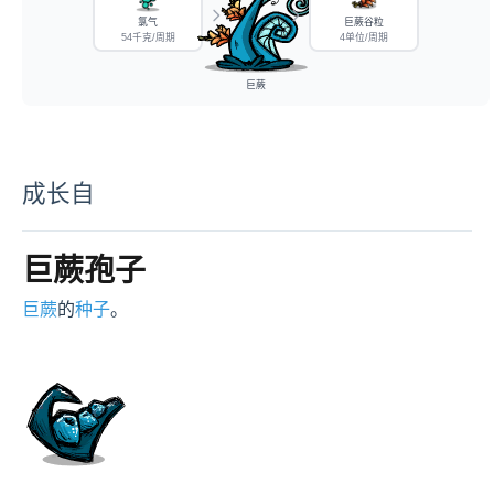
氯气
巨蕨谷粒
54千克/周期
4单位/周期
巨蕨
成长自
巨蕨孢子
巨蕨
的
种子
。