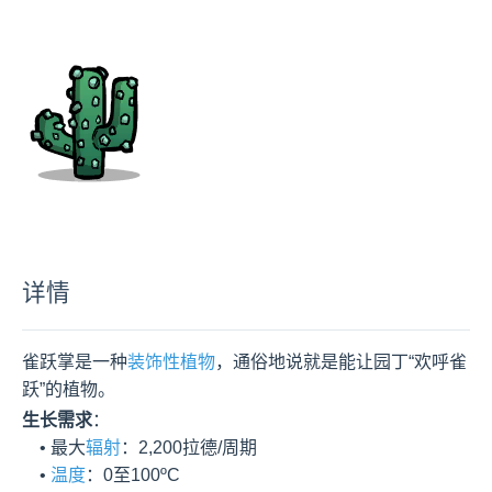
详情
雀跃掌是一种
装饰性
植物
，通俗地说就是能让园丁“欢呼雀
跃”的植物。
生长需求
：

    • 最大
辐射
：2,200拉德/周期

    • 
温度
：0至100ºC
