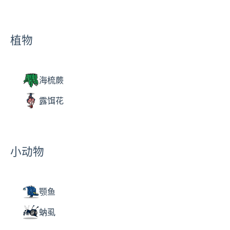
植物
海梳蕨
露饵花
小动物
颚鱼
蚋虱