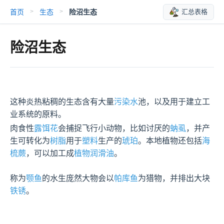
首页
生态
险沼生态
汇总表格
>
>
险沼生态
这种炎热粘稠的生态含有大量
污染水
池，以及用于建立工
业系统的原料。
肉食性
露饵花
会捕捉飞行小动物，比如讨厌的
蚋虱
，并产
生可转化为
树脂
用于
塑料
生产的
琥珀
。本地植物还包括
海
梳蕨
，可以加工成
植物润滑油
。

称为
颚鱼
的水生庞然大物会以
帕库鱼
为猎物，并排出大块
铁锈
。