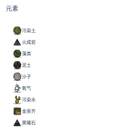
元素
污染土
火成岩
藻类
泥土
沙子
氧气
污染水
金汞齐
黑曜石