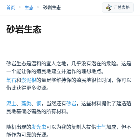
首页
生态
砂岩生态
汇总表格
>
>
砂岩生态
砂岩生态是温和的宜人之地，几乎没有潜在的危险。这是
一个能让你的殖民地建立并运作的理想地点。
氧石
和
淤泥根
的量足够维持你的殖民地很长时间，你可以
借此获得更多资源。

泥土
、
藻类
、
铜
，当然还有
砂岩
，这些材料提供了建造殖
民地基础必需品的所有材料。

随机出现的
发光虫
可以为我的复制人提供
士气
加成，但不
能作为可靠的光源。
