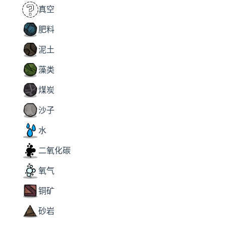
真空
肥料
泥土
藻类
煤炭
沙子
水
二氧化碳
氧气
铜矿
砂岩