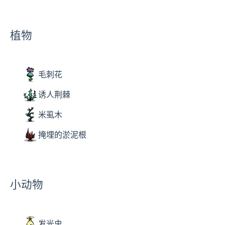
植物
毛刺花
诱人荆棘
米虱木
掩埋的淤泥根
小动物
发光虫