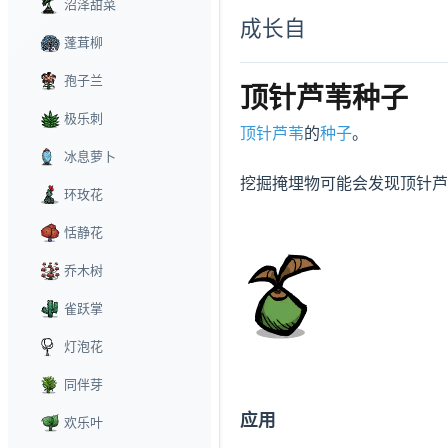
沼泽甜菜
成长自
蓬茸柳
孢子兰
顶针芦苇种子
极乐刺
顶针芦苇
的
种子
。

冰息萝卜
挖掘掩埋物可能会发现顶针芦
环玫花
恬静花
乔木树
雀跃掌
灯泡花
同伴芽
应用
欢乐叶