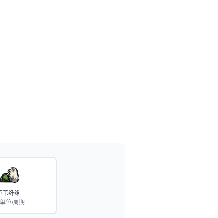
芦苇纤维
5单位/周期