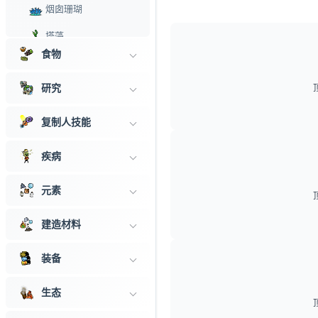
烟囱珊瑚
塔藻
食物
氧齿蕨
研究
试验体52B
诱人荆棘
复制人技能
糖心树
疾病
锦醇菇
元素
静杯花
建造材料
漫殖藤主干
安宁芷
装备
仙水掌
生态
授粉