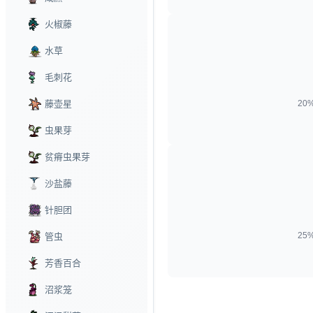
火椒藤
水草
毛刺花
藤壶星
20
虫果芽
贫瘠虫果芽
沙盐藤
针胆团
25
管虫
芳香百合
沼浆笼