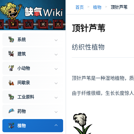
首页
植物
顶针芦苇
>
>
顶针芦苇
系统
纺织性植物
建筑
小动物
顶针芦苇是一种湿地植物，质
间歇泉
由于纤维很细，生长长度惊人
工业原料
药物
植物