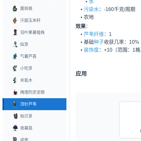
        • 
水
菌斑根
    • 
污染水
：-160千克/周期

    • 农地
汗甜玉米秆
效果
：

羽叶果薯植株
    • 
芦苇纤维
：1

    • 基础
种子
收获几率：10%

拟芽
    • 
装饰度
：+10（范围：1
气囊芦荟
小吃芽
应用
米虱木
掩埋的淤泥根
顶针芦苇
贻贝芽
夜幕菇
咸蔗