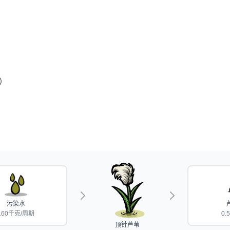
格）
污染水
160千克/周期
0.
顶针芦苇