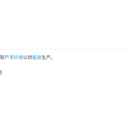
软
芦苇纤维
以供
服装
生产。

