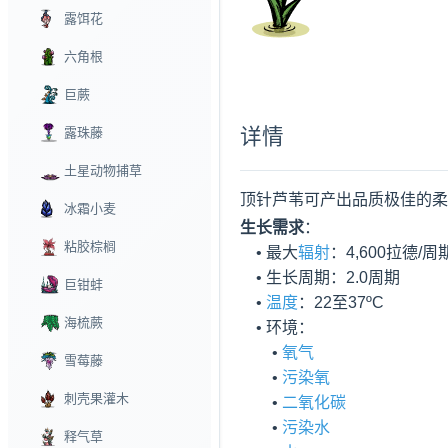
露饵花
六角根
巨蕨
详情
露珠藤
土星动物捕草
顶针芦苇可产出品质极佳的柔
冰霜小麦
生长需求
：

粘胶棕榈
    • 最大
辐射
：4,600拉德/周期
    • 生长周期：2.0周期

巨钳蚌
    • 
温度
：22至37ºC

海梳蕨
    • 环境：

        • 
氧气
雪莓藤
        • 
污染氧
刺壳果灌木
        • 
二氧化碳
        • 
污染水
释气草