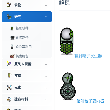
解锁
食物
研究
基础耕种
食物制备
食物再利用
辐射粒子发生器
美食制备
复制人技能
农业
养殖
疾病
动物控制
元素
生物舒适
建造材料
辐射粒子变向器
咸乳供应